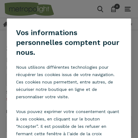
0
0
Suspensions
Suspensions en tissu
Suspension cylindre 
Vos informations
personnelles comptent pour
Suspension cylindre jaune
nous.
moutarde D29 cm
Metropolight
Nous utilisons différentes technologies pour
récupérer les cookies issus de votre navigation.
Ces cookies nous permettent, entre autres, de
sécuriser notre boutique en ligne et de
Suspension cylindre en tissu jaune moutarde
En
personnaliser votre visite.
savoir plus
Dimensions
Vous pouvez exprimer votre consentement quant
à ces cookies, en cliquant sur le bouton
“Accepter”. Il est possible de les refuser en
fermant cette fenêtre à l’aide de la croix