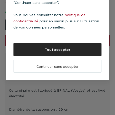
22,90
€
“Continuer sans accepter”.
En stock
Vous pouvez consulter notre
politique de
confidentialité
pour en savoir plus sur l’utilisation
de vos données personnelles.
AJOUTER AU PANIER
Tout accepter
DESCRIPTION
Suspension en tissu jaune moutarde
: cette
Continuer sans accepter
suspension est composée d'un tissu contrecollé sur un
PVC blanc.
Ce luminaire est fabriqué à EPINAL (Vosges) et est livré
électrifié.
Diamètre de la suspension : 29 cm