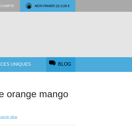
 COMPTE
MON PANIER (
0
)
0,00 €
ÈCES UNIQUES
BLOG
re orange mango
avoir plus