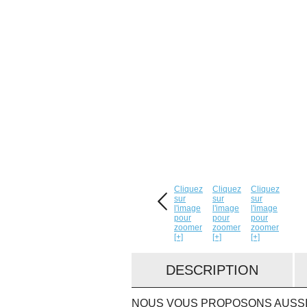
Cliquez
Cliquez
Cliquez
sur
sur
sur
l'image
l'image
l'image
pour
pour
pour
zoomer
zoomer
zoomer
[+]
[+]
[+]
DESCRIPTION
NOUS VOUS PROPOSONS AUSSI.