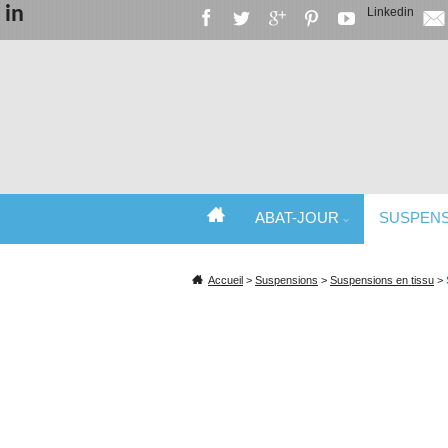
in
Linkedin
ABAT-JOUR
SUSPEN
SPÉCIALISTE DE L'ABAT-JOUR ET DU
Accueil
>
Suspensions
>
Suspensions en tissu
>