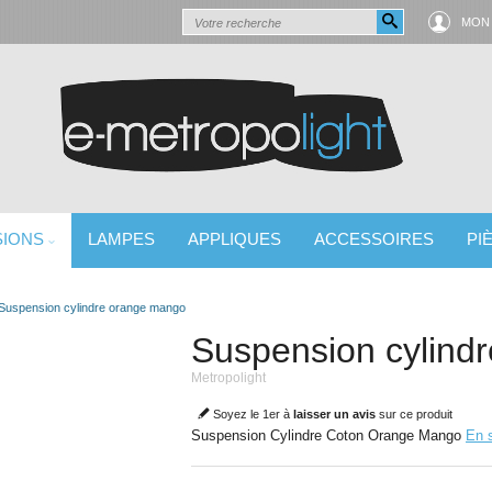
MON
SIONS
LAMPES
APPLIQUES
ACCESSOIRES
PI
 LUMINAIRE
Suspension cylindre orange mango
Suspension cylind
Metropolight
Soyez le 1er à
laisser un avis
sur ce produit
Suspension Cylindre Coton Orange Mango
En s