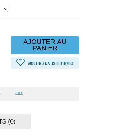
AJOUTER AU
PANIER
AJOUTER À MA LISTE D'ENVIES
Pin It
S (0)