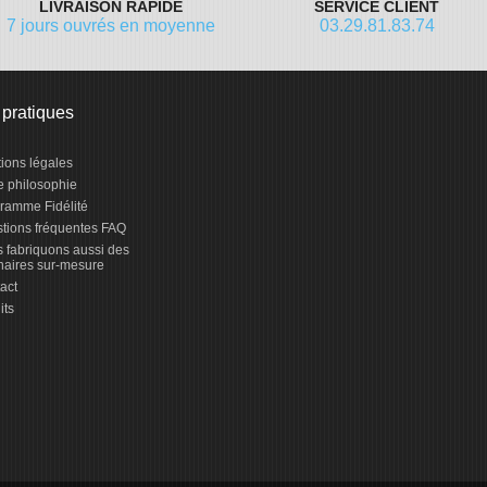
LIVRAISON RAPIDE
SERVICE CLIENT
7 jours ouvrés en moyenne
03.29.81.83.74
 pratiques
ions légales
e philosophie
ramme Fidélité
tions fréquentes FAQ
 fabriquons aussi des
naires sur-mesure
act
its