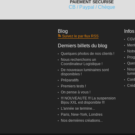
PAIEMENT SÉCURISÉ
CB / Paypal / Chèque
Blog
Infos
Suivez le par flux RSS
CGV
Derniers billets du blog
Ment
Notr
Quelques photos de nos clients !
Prog
Nous recherchons un
Ques
Coordinateur Logistique !
Nous
De nouveaux luminaires sont
lumi
disponibles !
Cont
Préparatifs
Créd
Premiers tests !
On pense à vous !
!!! NOUVEAUTE !!! La suspension
Bijou XXL est disponible !!!
L'année se termine...
Paris, New-York, Londres
Nos dernières créations...