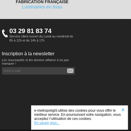
FABRICATION FRANÇAISE
Luminaires en tissu
03 29 81 83 74
Service client ouvert du Lundi au vendredi de
8h à 12h et de 14h à 17h
Inscription à la newsletter
Les nouveautés et les bonnes affaires à ne pas
manquer !
×
e-metropolight utilise des cookies pour vous offrir le
meilleur service. En poursuivant votre navigation, vous
acceptez l’utilisation de ces cookies.
En savoir plus...