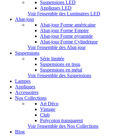
Suspensions LED
Appliques LED
Voir l'ensemble des Luminaires LED
Abat-jour
Abat-jour Forme américaine
Abat-jour Forme Empire
Abat-jour Forme pyramide
Abat-jour Forme Cylindrique
Voir l'ensemble des Abat-jour
Suspensions
Série limitée
Suspensions en tissu
Suspensions en métal
Voir l'ensemble des Suspensions
Lampes
Appliques
Accessoires
Nos Collections
Art Déco
Vintage
Club
Polycoton transparent
Voir l'ensemble des Nos Collections
Blog