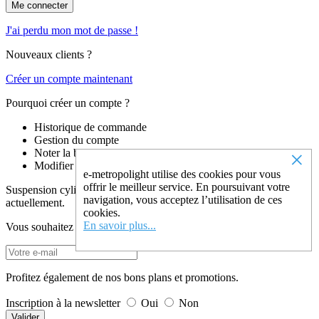
Me connecter
J'ai perdu mon mot de passe !
Nouveaux clients ?
Créer un compte maintenant
Pourquoi créer un compte ?
Historique de commande
Gestion du compte
×
Noter la boutique
Modifier son mot de passe
e-metropolight utilise des cookies pour vous
offrir le meilleur service. En poursuivant votre
Suspension cylindre poivre transparent, 29 cm n'est plus disponible
navigation, vous acceptez l’utilisation de ces
actuellement.
cookies.
En savoir plus...
Vous souhaitez revevoir un email dès que ce produit est en stock ?
Profitez également de nos bons plans et promotions.
Inscription à la newsletter
Oui
Non
Valider