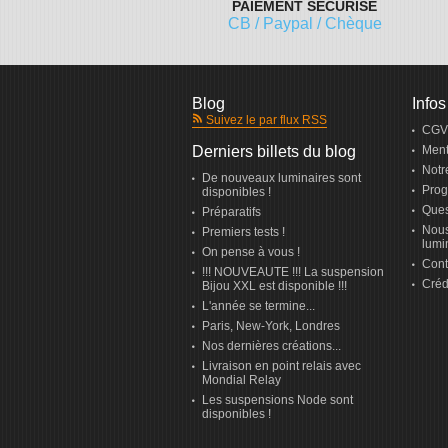
PAIEMENT SÉCURISÉ
CB / Paypal / Chèque
Blog
Infos
Suivez le par flux RSS
CGV
Derniers billets du blog
Ment
Notr
De nouveaux luminaires sont
Prog
disponibles !
Ques
Préparatifs
Nous
Premiers tests !
lumi
On pense à vous !
Cont
!!! NOUVEAUTE !!! La suspension
Créd
Bijou XXL est disponible !!!
L'année se termine...
Paris, New-York, Londres
Nos dernières créations...
Livraison en point relais avec
Mondial Relay
Les suspensions Node sont
disponibles !