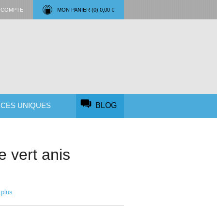
 COMPTE
MON PANIER (
0
)
0,00 €
ÈCES UNIQUES
BLOG
e vert anis
 plus