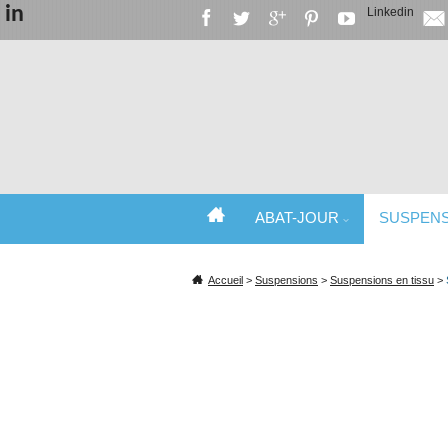
in
Linkedin
ABAT-JOUR
SUSPEN
SPÉCIALISTE DE L'ABAT-JOUR ET DU
Accueil
>
Suspensions
>
Suspensions en tissu
>