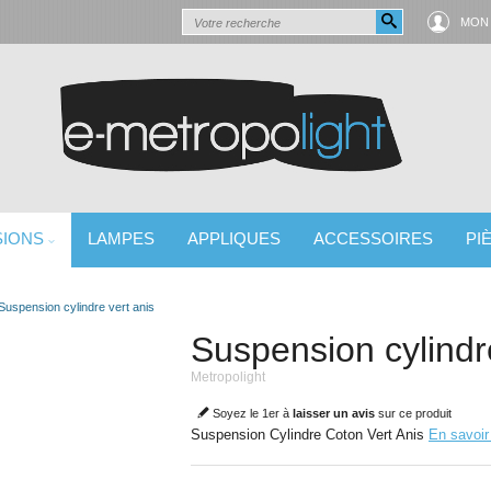
MON
SIONS
LAMPES
APPLIQUES
ACCESSOIRES
PI
 LUMINAIRE
Suspension cylindre vert anis
Suspension cylindr
Metropolight
Soyez le 1er à
laisser un avis
sur ce produit
Suspension Cylindre Coton Vert Anis
En savoir