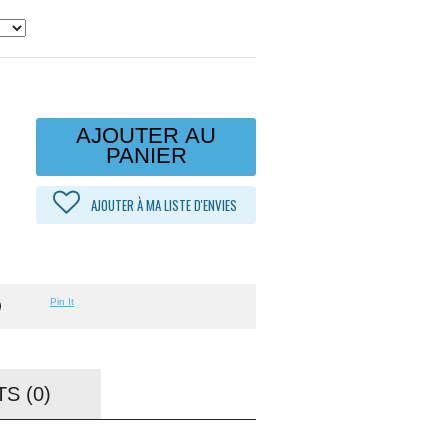
AJOUTER AU
PANIER
AJOUTER À MA LISTE D'ENVIES
Pin It
S (0)