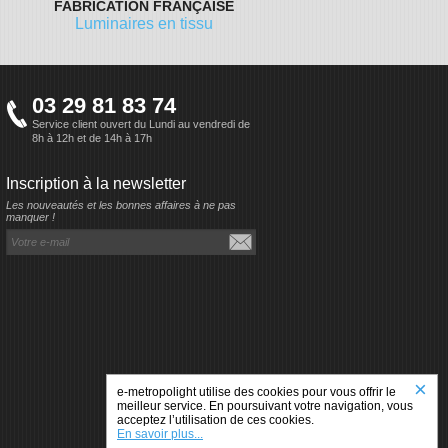
FABRICATION FRANÇAISE
Luminaires en tissu
03 29 81 83 74
Service client ouvert du Lundi au vendredi de
8h à 12h et de 14h à 17h
Inscription à la newsletter
Les nouveautés et les bonnes affaires à ne pas
manquer !
×
e-metropolight utilise des cookies pour vous offrir le
meilleur service. En poursuivant votre navigation, vous
acceptez l’utilisation de ces cookies.
En savoir plus...