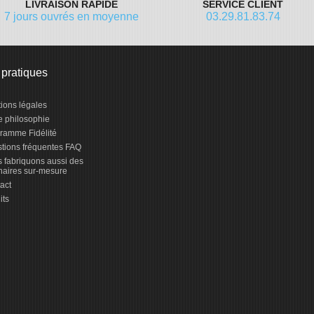
LIVRAISON RAPIDE
SERVICE CLIENT
7 jours ouvrés en moyenne
03.29.81.83.74
 pratiques
ions légales
e philosophie
ramme Fidélité
tions fréquentes FAQ
 fabriquons aussi des
naires sur-mesure
act
its