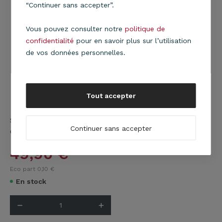
“Continuer sans accepter”.
Vous pouvez consulter notre
politique de
confidentialité
pour en savoir plus sur l’utilisation
de vos données personnelles.
Tout accepter
Suspension cylindre en tissu blanc avec bande
Continuer sans accepter
d'aspect bois gris.
En savoir plus
49,90
€
Eco part 0,10
€
En stock