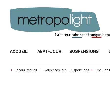
ACCUEIL
ABAT-JOUR
SUSPENSIONS
Retour accueil
Vous êtes ici :
Suspensions
Tissu et
keyboard_arrow_left
keyboard_arrow_right