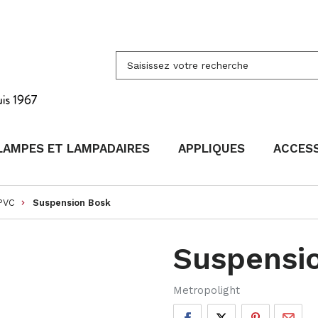
LAMPES ET LAMPADAIRES
APPLIQUES
ACCES
 PVC
Suspension Bosk
keyboard_arrow_right
Suspensi
Metropolight