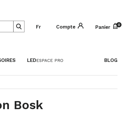
0
0
Fr
Compte
Panier
SOIRES
LED
BLOG
ESPACE PRO
on Bosk