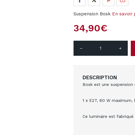
Suspension Bosk
En savoir 
34,90
€
remove
add
DESCRIPTION
Bosk est une suspension 
1 x E27, 60 W maximum, lu
Ce luminaire est fabriqué