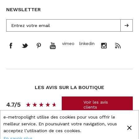
NEWSLETTER
vimeo
linkedin
LES AVIS SUR LA BOUTIQUE
Voir les avis
4.7/5
star_rate
star_rate
star_rate
star_rate
star_rate
star_rate
star_rate
star_rate
star_rate
star_rate
clients
e-metropolight utilise des cookies pour vous offrir le
meilleur service. En poursuivant votre navigation, vous
close
acceptez l’utilisation de ces cookies.
Boutique propulsée par
Wizishop
En savoir plus...