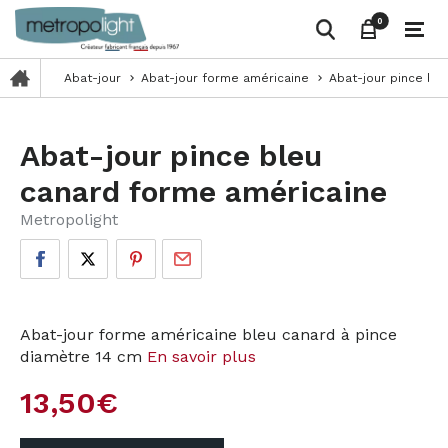
0
0
Abat-jour
Abat-jour forme américaine
Abat-jour pince bl
keyboard_arrow_right
keyboard_arrow_right
Abat-jour pince bleu
canard forme américaine
Metropolight
Abat-jour forme américaine bleu canard à pince
diamètre 14 cm
En savoir plus
13,50
€