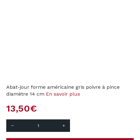
Abat-jour forme américaine gris poivre à pince
diamètre 14 cm
En savoir plus
13,50
€
remove
add