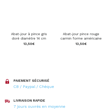
Abat-jour à pince gris
Abat-jour pince rouge
doré diamètre 14 cm
carmin forme américaine
13,50
€
13,50
€
star_rate
star_rate
star_rate
star_rate
star_rate
star_rate
star_rate
star_rate
star_rate
star_rate
PAIEMENT SÉCURISÉ
CB / Paypal / Chèque
LIVRAISON RAPIDE
7 jours ouvrés en moyenne