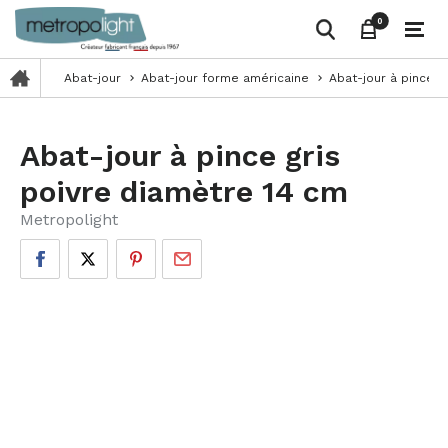
0
0
Abat-jour
Abat-jour forme américaine
Abat-jour à pince g
keyboard_arrow_right
keyboard_arrow_right
Abat-jour à pince gris
poivre diamètre 14 cm
Metropolight