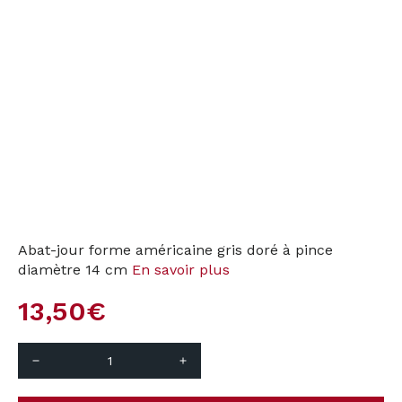
Abat-jour forme américaine gris doré à pince
diamètre 14 cm
En savoir plus
13,50
€
remove
add