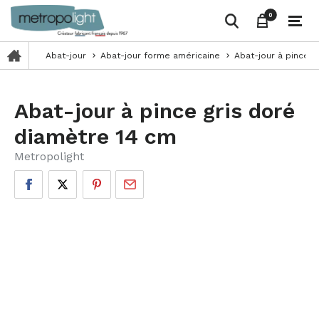
0
0
Abat-jour
Abat-jour forme américaine
Abat-jour à pince g
keyboard_arrow_right
keyboard_arrow_right
Abat-jour à pince gris doré
diamètre 14 cm
Metropolight