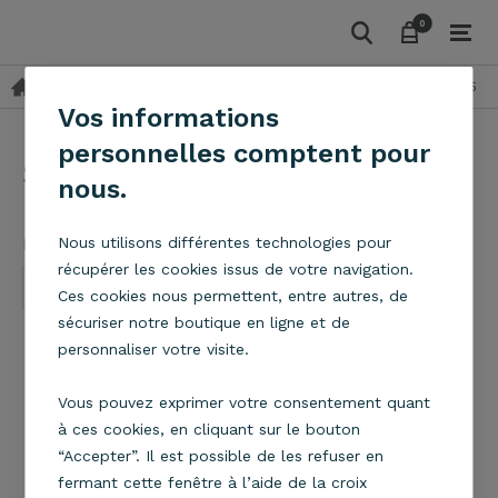
0
0
Suspensions
Tissu et PVC
Suspension Stratos Bosk D58 
keyboard_arrow_right
keyboard_arrow_right
Vos informations
personnelles comptent pour
Suspension Stratos Bosk
nous.
D58 cm
Metropolight
Nous utilisons différentes technologies pour
récupérer les cookies issus de votre navigation.
Ces cookies nous permettent, entre autres, de
sécuriser notre boutique en ligne et de
personnaliser votre visite.
Vous pouvez exprimer votre consentement quant
à ces cookies, en cliquant sur le bouton
“Accepter”. Il est possible de les refuser en
fermant cette fenêtre à l’aide de la croix