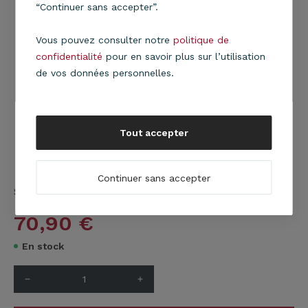
“Continuer sans accepter”.
Vous pouvez consulter notre
politique de
confidentialité
pour en savoir plus sur l’utilisation
de vos données personnelles.
Tout accepter
Continuer sans accepter
Suspension Stratos Bosk
En savoir plus
70,90
€
En stock
remove
add