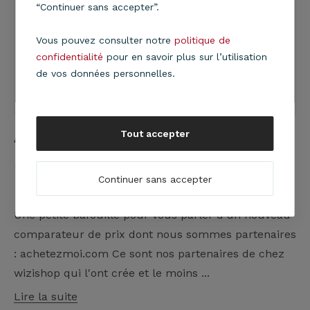
“Continuer sans accepter”.
Vous pouvez consulter notre
politique de
confidentialité
pour en savoir plus sur l’utilisation
de vos données personnelles.
Tout accepter
Achetez moi !
Publié par
Nicolas
dans
Actualités
le 2/07/2015 à
Continuer sans accepter
11:01
Une petite bafouille pour vous parler d'un nouveau
comparateur de prix dont nous sommes partenaires
: achetezmoi.com Ce sont nos partenaires de chez
wizishop qui l'ont crée et le moins ...
Lire la suite