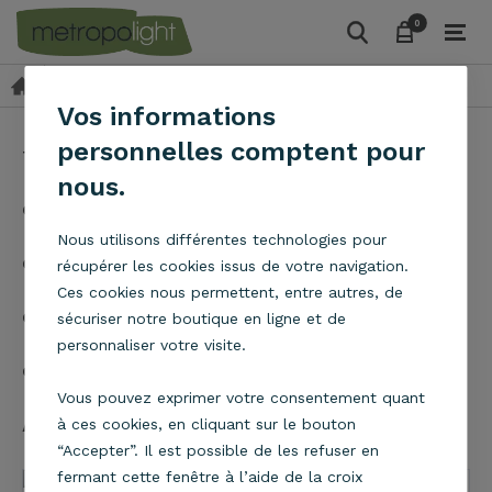
0
0
Blog
Actualités
Vos informations
personnelles comptent pour
Tous les articles
Actualités
Choisir son abat-jour
nous.
Choisir son ampoule
Nous utilisons différentes technologies pour
Choisir son cordon de suspension
récupérer les cookies issus de votre navigation.
Ces cookies nous permettent, entre autres, de
Choisir son luminaire
Les luminaires design
sécuriser notre boutique en ligne et de
personnaliser votre visite.
Qui sommes-nous ?
Vous pouvez exprimer votre consentement quant
Actualités
à ces cookies, en cliquant sur le bouton
“Accepter”. Il est possible de les refuser en
fermant cette fenêtre à l’aide de la croix