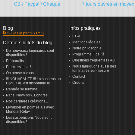
CB / Paypal / Chèque
7 jours ouvrés en moye
Blog
Infos pratiques
Suivez le par flux RSS
CGV
Derniers billets du blog
Mentions légales
Notre philosophie
De nouveaux luminaires sont
Programme Fidélité
disponibles !
Questions fréquentes FAQ
Préparatifs
Nous fabriquons aussi des
Premiers tests !
luminaires sur-mesure
On pense à vous !
Contact
!!! NOUVEAUTE !!! La suspension
Crédits
Bijou XXL est disponible !!!
L'année se termine...
Paris, New-York, Londres
Nos dernières créations...
Livraison en point relais avec
Mondial Relay
Les suspensions Node sont
disponibles !