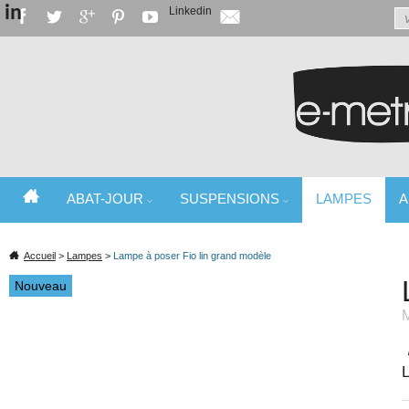
in
Linkedin
ABAT-JOUR
SUSPENSIONS
LAMPES
A
SPÉCIALISTE DE L'ABAT-JOUR ET DU LUMINAIRE
Accueil
>
Lampes
>
Lampe à poser Fio lin grand modèle
Nouveau
M