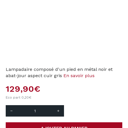
Lampadaire composé d'un pied en métal noir et
abat-jour aspect cuir gris
En savoir plus
129,90€
Eco part 0,20€
remove
add