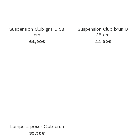
Suspension Club gris D 58
Suspension Club brun D
cm
38 cm
64,90
€
44,90
€
star_rate
star_rate
star_rate
star_rate
star_rate
star_rate
star_rate
star_rate
star_rate
star_rate
Lampe à poser Club brun
39,90
€