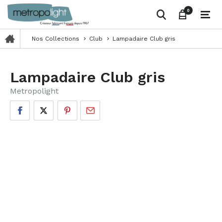
0
0
Nos Collections
Club
Lampadaire Club gris
keyboard_arrow_right
keyboard_arrow_right
Lampadaire Club gris
Metropolight