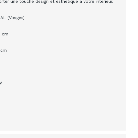
ter une touche design et esthétique à votre intérieur.
NAL (Vosges)
9 cm
9
cm
W