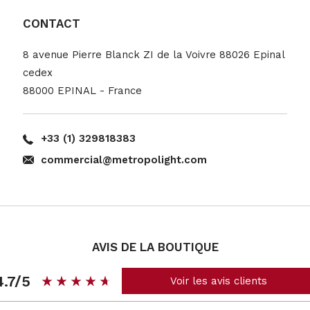
CONTACT
8 avenue Pierre Blanck ZI de la Voivre 88026 Epinal
cedex
88000 EPINAL - France
+33 (1) 329818383
commercial@metropolight.com
AVIS DE LA BOUTIQUE
4.7/5
star_rate
star_rate
star_rate
star_rate
star_rate
star_rate
star_rate
star_rate
star_rate
star_rate
Voir les avis clients