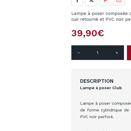
Lampe à poser composée d'u
cuir retourné et PVC noir p
39,90€
remove
add
DESCRIPTION
Lampe à poser Club
Lampe à poser composée d
de forme cylindrique de
PVC noir perforé.