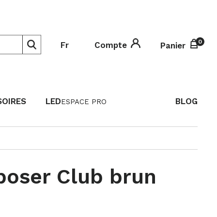
0
0
Fr
Compte
Panier
SOIRES
LED
BLOG
ESPACE PRO
poser Club brun