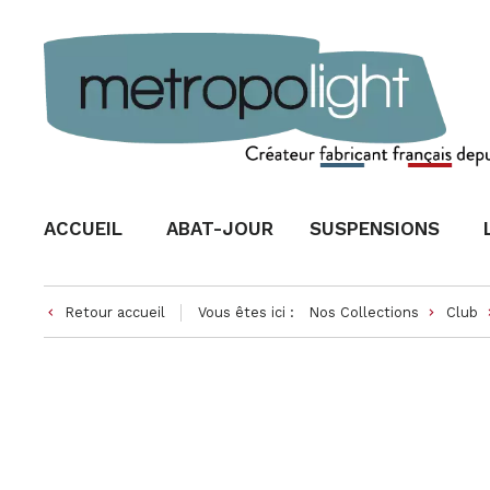
ACCUEIL
ABAT-JOUR
SUSPENSIONS
Retour accueil
Vous êtes ici :
Nos Collections
Club
keyboard_arrow_left
keyboard_arrow_right
keyboard_