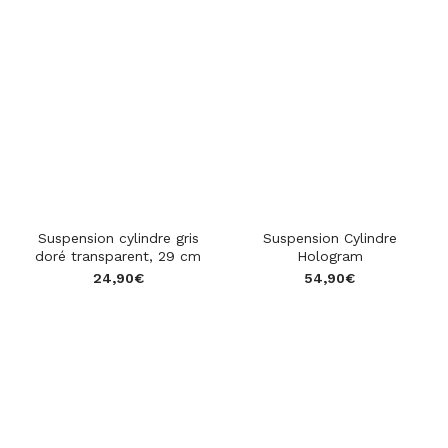
star_rate
star_rate
star_rate
star_rate
star_rate
star_rate
star_rate
star_rate
star_rate
star_rate
Suspension cylindre gris
Suspension Cylindre
doré transparent, 29 cm
Hologram
24,90
€
54,90
€