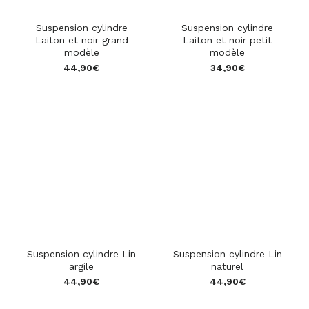
Suspension cylindre
Suspension cylindre
Laiton et noir grand
Laiton et noir petit
modèle
modèle
44,90
€
34,90
€
star_rate
star_rate
star_rate
star_rate
star_rate
star_rate
star_rate
star_rate
star_rate
star_rate
Suspension cylindre Lin
Suspension cylindre Lin
argile
naturel
44,90
€
44,90
€