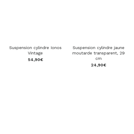
Suspension cylindre Ionos
Suspension cylindre jaune
Vintage
moutarde transparent, 29
cm
54,90
€
24,90
€
star_rate
star_rate
star_rate
star_rate
star_rate
star_rate
star_rate
star_rate
star_rate
star_rate