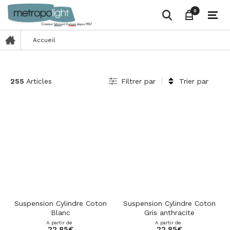
0
0
Accueil
255
Articles
Filtrer par
Trier par
Suspension Cylindre Coton
Suspension Cylindre Coton
Blanc
Gris anthracite
A partir de
A partir de
22,85
€
22,85
€