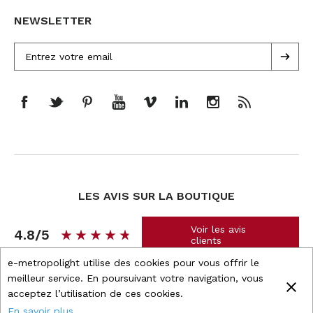
NEWSLETTER
LES AVIS SUR LA BOUTIQUE
Voir les avis
4.8/5
star_rate
star_rate
star_rate
star_rate
star_rate
star_rate
star_rate
star_rate
star_rate
star_rate
clients
e-metropolight utilise des cookies pour vous offrir le
meilleur service. En poursuivant votre navigation, vous
close
acceptez l’utilisation de ces cookies.
Boutique propulsée par
Wizishop
En savoir plus...