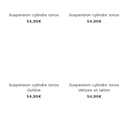
Suspension cylindre Ionos
Suspension cylindre Ionos
54,90
€
54,90
€
Suspension cylindre Ionos
Suspension cylindre Ionos
Outline
Velours et laiton
54,90
€
54,90
€
star_rate
star_rate
star_rate
star_rate
star_rate
star_rate
star_rate
star_rate
star_rate
star_rate