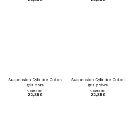
star_rate
star_rate
star_rate
star_rate
star_rate
star_rate
star_rate
star_rate
star_rate
star_rate
Suspension Cylindre Coton
Suspension Cylindre Coton
gris doré
gris poivre
A partir de
A partir de
22,85
€
22,85
€