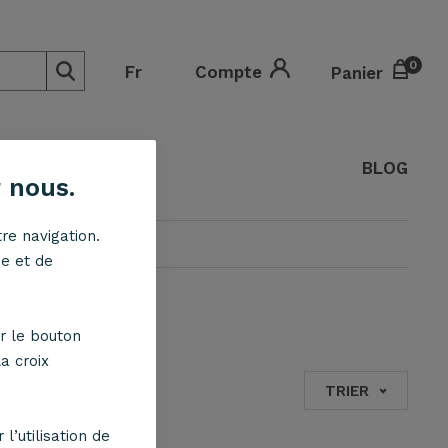
0
0
Fr
Compte
Panier
BLOG
 nous.
re navigation.
ne et de
r le bouton
a croix
TRIER
l’utilisation de