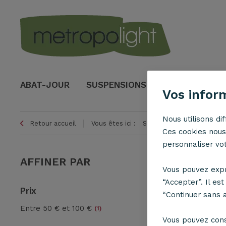
ABAT-JOUR
SUSPENSIONS
LAMPES
Vos infor
Nous utilisons di
Retour accueil
Vous êtes ici :
Suspensions
Suspensio
Ces cookies nous 
personnaliser votr
AFFINER PAR
SUS
Vous pouvez expr
“Accepter”. Il es
Prix
“Continuer sans 
1
Article
Entre 50 € et 100 €
(1)
Vous pouvez con