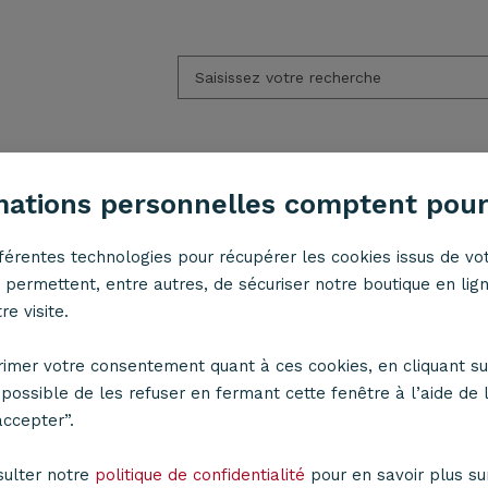
APPLIQUES
ACCESSOIRES
LED
ESPACE PRO
mations personnelles comptent pour
fférentes technologies pour récupérer les cookies issus de vot
n effet bois
permettent, entre autres, de sécuriser notre boutique en lig
e visite.
PENSION EFFET BOIS
imer votre consentement quant à ces cookies, en cliquant su
t possible de les refuser en fermant cette fenêtre à l’aide de l
accepter”.
sulter notre
politique de confidentialité
pour en savoir plus sur 