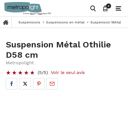
0
0
Suspensions
Suspensions en métal
Suspension Métal Oth
keyboard_arrow_right
keyboard_arrow_right
Suspension Métal Othilie
D58 cm
Metropolight
(5/5)
Voir le seul avis
star_rate
star_rate
star_rate
star_rate
star_rate
star_rate
star_rate
star_rate
star_rate
star_rate