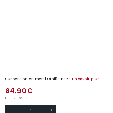
Suspension en métal Othilie noire
En savoir plus
84,90
€
Eco part 0,10
€
remove
add