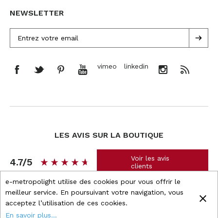
NEWSLETTER
vimeo
linkedin
LES AVIS SUR LA BOUTIQUE
Voir les avis
4.7/5
star_rate
star_rate
star_rate
star_rate
star_rate
star_rate
star_rate
star_rate
star_rate
star_rate
clients
e-metropolight utilise des cookies pour vous offrir le
meilleur service. En poursuivant votre navigation, vous
close
acceptez l’utilisation de ces cookies.
Boutique propulsée par
Wizishop
En savoir plus...