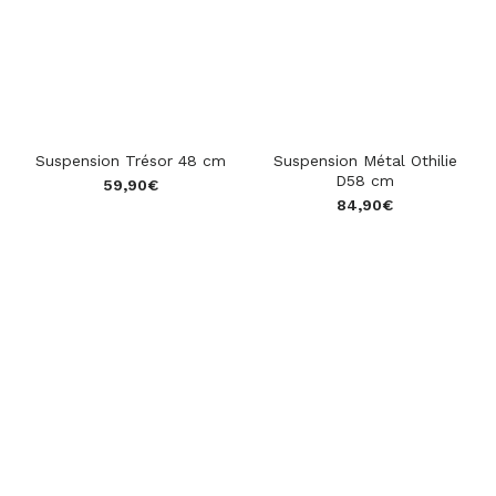
Suspension Trésor 48 cm
Suspension Métal Othilie
D58 cm
59,90
€
84,90
€
star_rate
star_rate
star_rate
star_rate
star_rate
star_rate
star_rate
star_rate
star_rate
star_rate