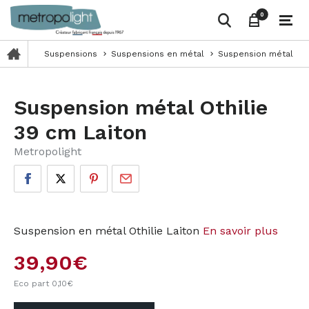
0
0
Suspensions
Suspensions en métal
Suspension métal Oth
keyboard_arrow_right
keyboard_arrow_right
Suspension métal Othilie
39 cm Laiton
Metropolight
Suspension en métal Othilie Laiton
En savoir plus
39,90
€
Eco part 0,10
€