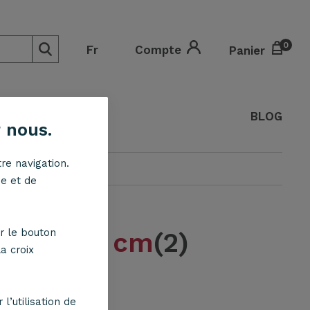
0
0
Fr
Compte
Panier
O
BLOG
 nous.
re navigation.
lub gris D58 cm
ne et de
r le bouton
gris D58 cm
(2)
a croix
D58 cm
l’utilisation de