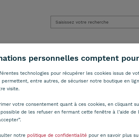
APPLIQUES
ACCESSOIRES
LED
ESPACE PR
mations personnelles comptent pour
fférentes technologies pour récupérer les cookies issus de vot
ons en tissu
Suspension Club gris D58 cm
Avis sur Suspension C
permettent, entre autres, de sécuriser notre boutique en lig
e visite.
imer votre consentement quant à ces cookies, en cliquant su
res de
Suspension Club 
t possible de les refuser en fermant cette fenêtre à l’aide de l
accepter”.
uspension Club gris 
sulter notre
politique de confidentialité
pour en savoir plus sur 