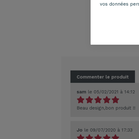
vos données per
Metr
Susp
Commenter le produit
sam
le 05/02/2021 à 14:12
Beau design,bon produit !!
Jo
le 09/07/2020 à 17:33