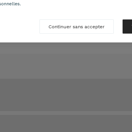
sonnelles.
opolight
Continuer sans accepter
ension Club gris D 58 cm