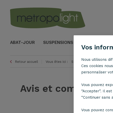
ABAT-JOUR
SUSPENSIONS
LAMPES
Vos infor
Nous utilisons di
Retour accueil
Vous êtes ici :
Suspensions
Suspensi
Ces cookies nous 
personnaliser votr
Vous pouvez expr
Avis et commentai
“Accepter”. Il es
“Continuer sans 
S
Vous pouvez con