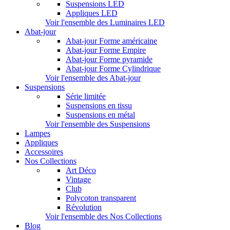
Suspensions LED
Appliques LED
Voir l'ensemble des Luminaires LED
Abat-jour
Abat-jour Forme américaine
Abat-jour Forme Empire
Abat-jour Forme pyramide
Abat-jour Forme Cylindrique
Voir l'ensemble des Abat-jour
Suspensions
Série limitée
Suspensions en tissu
Suspensions en métal
Voir l'ensemble des Suspensions
Lampes
Appliques
Accessoires
Nos Collections
Art Déco
Vintage
Club
Polycoton transparent
Révolution
Voir l'ensemble des Nos Collections
Blog