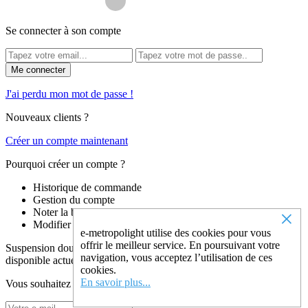
Se connecter à son compte
Me connecter
J'ai perdu mon mot de passe !
Nouveaux clients ?
Créer un compte maintenant
Pourquoi créer un compte ?
Historique de commande
Gestion du compte
×
Noter la boutique
Modifier son mot de passe
e-metropolight utilise des cookies pour vous
offrir le meilleur service. En poursuivant votre
Suspension double cylindre Club marron Ø 58 cm n'est plus
navigation, vous acceptez l’utilisation de ces
disponible actuellement.
cookies.
En savoir plus...
Vous souhaitez recevoir un email dès que ce produit est en stock ?