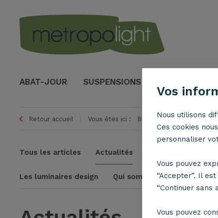
ABAT-JOUR
SUSPENSIONS
LAMPES
Vos infor
Nous utilisons di
Retour accueil
Vous êtes ici :
Blog
Actualités
Ces cookies nous 
personnaliser votr
Tous les articles
Actualités
Choisir son abat-jo
Vous pouvez expr
“Accepter”. Il es
Les luminaires design
Qui sommes-nous ?
“Continuer sans 
Actualités
Vous pouvez con