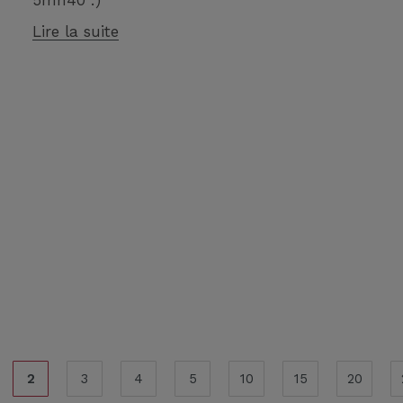
5mn40 :)
Lire la suite
2
3
4
5
10
15
20