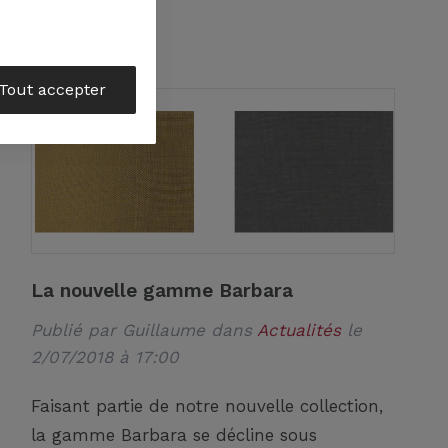
Tout accepter
La nouvelle gamme Barbara
Publié par
Guillaume
dans
Actualités
le
2/07/2018 à 17:00
Faisant partie de notre nouvelle collection,
la gamme Barbara se décline sous