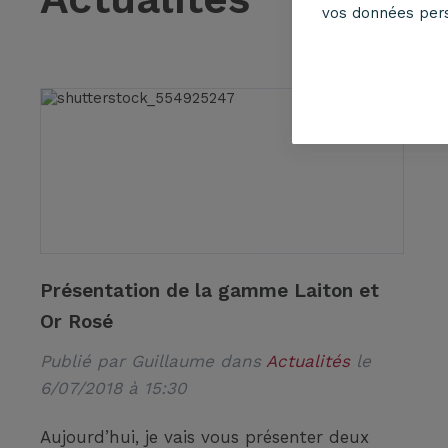
vos données per
Présentation de la gamme Laiton et
Or Rosé
Publié par
Guillaume
dans
Actualités
le
6/07/2018 à 15:30
Aujourd’hui, je vais vous présenter deux