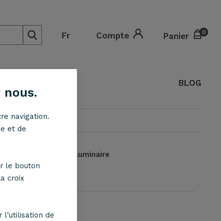
0
0
Fr
Compte
Panier
O
BLOG
 nous.
re navigation.
ne et de
nsion
Choisir son luminaire
r le bouton
a croix
l’utilisation de