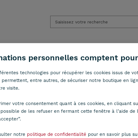
APPLIQUES
ACCESSOIRES
LED
ESPACE PR
mations personnelles comptent pour
fférentes technologies pour récupérer les cookies issus de vot
permettent, entre autres, de sécuriser notre boutique en lig
e visite.
ur
Choisir son ampoule
Choisir son cordon de suspe
imer votre consentement quant à ces cookies, en cliquant su
t possible de les refuser en fermant cette fenêtre à l’aide de l
accepter”.
sulter notre
politique de confidentialité
pour en savoir plus sur 