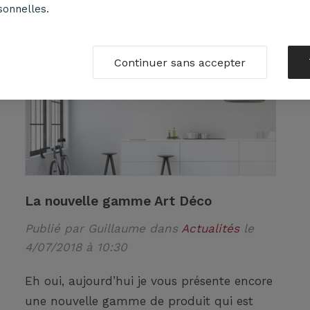
sonnelles.
Continuer sans accepter
La nouvelle gamme Art Déco
Publié par
Guillaume
dans
Actualités
le
4/07/2018 à 10:30
Eh oui, aujourd’hui je vous présente encore
une nouvelle gamme de produit qui est