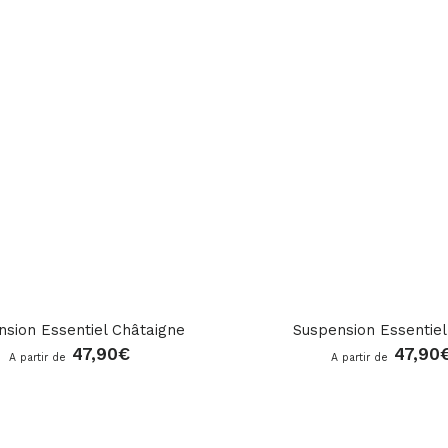
rrespond le
Pour savoir
choisir son
le et sa
,
suivez le
sion Essentiel Châtaigne
Suspension Essentiel
47,90
€
47,90
A partir de
A partir de
star_rate
star_rate
star_rate
star_rate
star_rate
star_rate
star_rate
star_rate
star_rate
star_rate