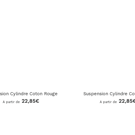
sion Cylindre Coton Rouge
Suspension Cylindre Co
22,85
€
22,85
A partir de
A partir de
ar_rate
ar_rate
star_rate
star_rate
star_rate
star_rate
star_rate
star_rate
star_rate
star_rate