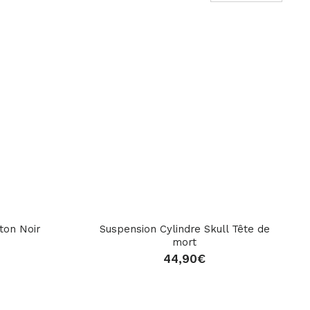
ton Noir
Suspension Cylindre Skull Tête de
mort
44,90
€
star_rate
star_rate
star_rate
star_rate
star_rate
star_rate
star_rate
star_rate
star_rate
star_rate