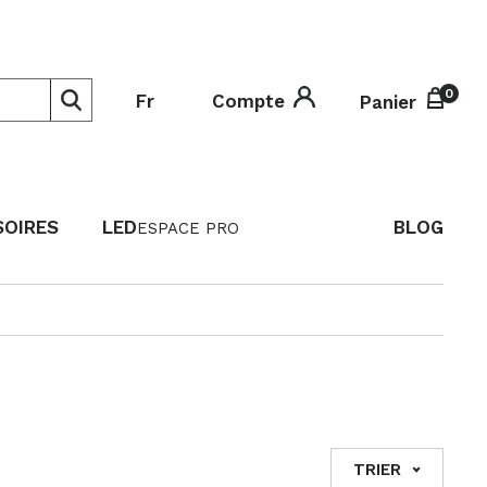
0
0
Fr
Compte
Panier
SOIRES
LED
BLOG
ESPACE PRO
TRIER