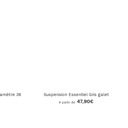
iamètre 38
Suspension Essentiel Gris galet
47,90
€
A partir de
star_rate
star_rate
star_rate
star_rate
star_rate
star_rate
star_rate
star_rate
star_rate
star_rate