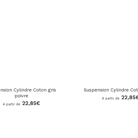
nsion Cylindre Coton gris
Suspension Cylindre Co
poivre
22,85
A partir de
22,85
€
A partir de
star_rate
star_rate
star_rate
star_rate
star_rate
star_rate
star_rate
star_rate
star_rate
star_rate