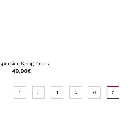
spension Smog Drops
49,90
€
1
3
4
5
6
7