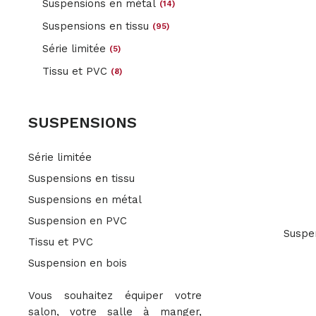
Suspensions en métal
(14)
votre cui
Suspensions en tissu
(95)
chambre
d’une s
Série limitée
(5)
d’un 
Tissu et PVC
(8)
Retrouv
choix de
sur no
SUSPENSIONS
Formes,
couleurs 
Série limitée
des plus
aux plus 
Suspensions en tissu
pour 
Suspensions en métal
budgets.
Suspension en PVC
Suspen
Tissu et PVC
N'oub
Suspension en bois
d'équiper
ou votre
Vous souhaitez équiper votre
avec l'
salon, votre salle à manger,