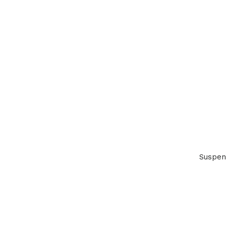
Suspen
st
st