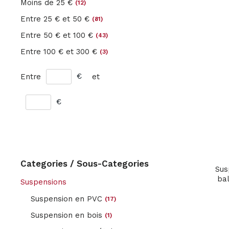
Moins de 25 €
(12)
Entre 25 € et 50 €
(81)
NOS J
Entre 50 € et 100 €
(43)
SUSPE
Entre 100 € et 300 €
(3)
Série limi
Suspensi
€
Entre
et
tissu
Suspensi
€
métal
Suspensi
PVC
Tissu et 
Categories / Sous-Categories
Suspensi
Sus
bois
bal
Suspensions
Suspension en PVC
(17)
Vous s
st
st
équiper 
Suspension en bois
(1)
votre sal