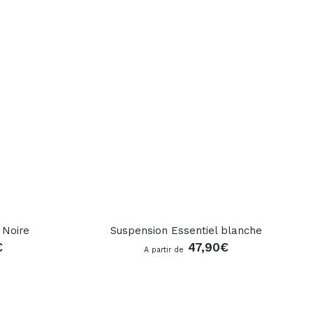
 Noire
Suspension Essentiel blanche
€
47,90
€
A partir de
star_rate
star_rate
star_rate
star_rate
star_rate
star_rate
star_rate
star_rate
star_rate
star_rate